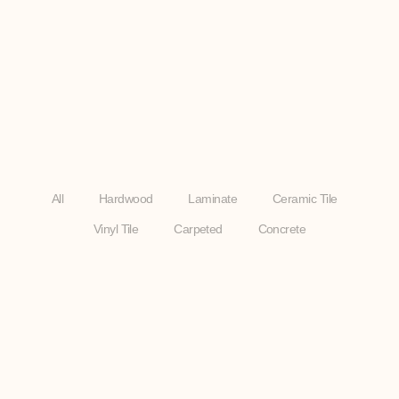
All
Hardwood
Laminate
Ceramic Tile
Vinyl Tile
Carpeted
Concrete